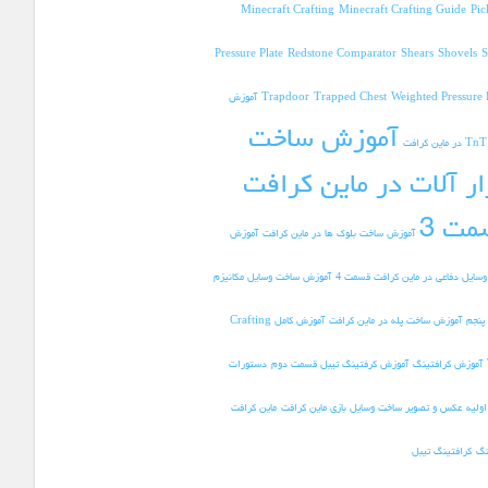
Minecraft Crafting
Minecraft Crafting Guide
Pic
Pressure Plate
Redstone Comparator
Shears
Shovels
S
Weighted Pressure 
Trapped Chest
Trapdoor
آموزش
آموزش ساخت
ار آلات در ماین کرافت
مت 3
آموزش ساخت بلوک ها در ماین کرافت
آموزش
سایل دفاعی در ماین کرافت قسمت 4
آموزش ساخت وسایل مکانیزم
پنجم
آموزش ساخت پله در ماین کرافت
آموزش کامل Crafting
آموزش کرافتینگ
آموزش کرفتینگ تیبل قسمت دوم
دستورات
ولیه
عکس و تصویر ساخت وسایل بازی ماین کرافت
ماین کرافت
نگ
کرافتینگ تیبل