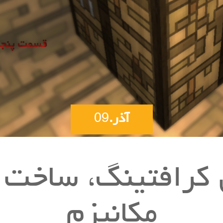
آذر.
09
کرافتینگ، ساخت 
مکانیزم