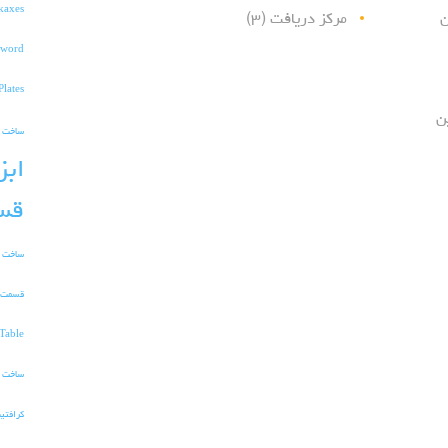
kaxes
ن
مرکز دریافت
(۳)
word
Plates
ن
ساخت TnT در ماین کرافت
ابز
قس
ساخت و
قسمت 
Table
ساخت ا
کرافتی