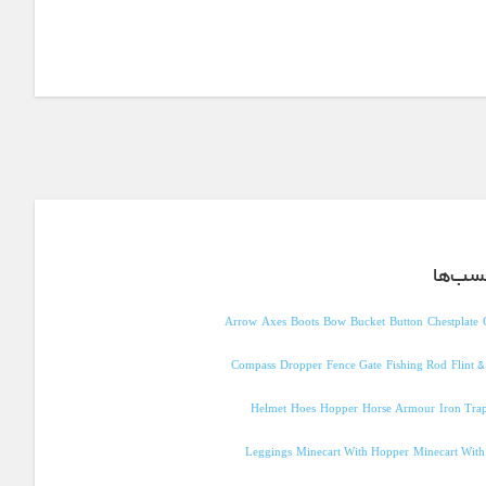
سب‌ها
Arrow
Axes
Boots
Bow
Bucket
Button
Chestplate
Compass
Dropper
Fence Gate
Fishing Rod
Flint &
Helmet
Hoes
Hopper
Horse Armour
Iron Tra
Leggings
Minecart With Hopper
Minecart Wit