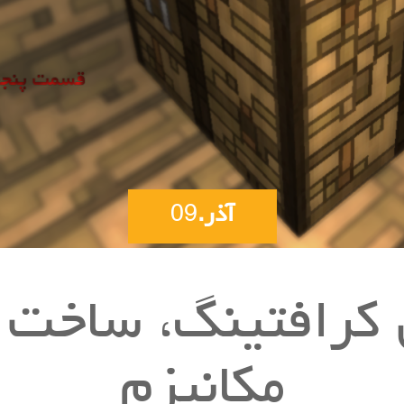
آذر.
09
کرافتینگ، ساخت 
مکانیزم