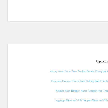
سب‌ها
Arrow
Axes
Boots
Bow
Bucket
Button
Chestplate
Compass
Dropper
Fence Gate
Fishing Rod
Flint &
Helmet
Hoes
Hopper
Horse Armour
Iron Tra
Leggings
Minecart With Hopper
Minecart Wit