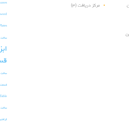
kaxes
ن
مرکز دریافت
(۳)
word
Plates
ن
ساخت TnT در ماین کرافت
ابز
قس
ساخت و
قسمت 
Table
ساخت ا
کرافتی