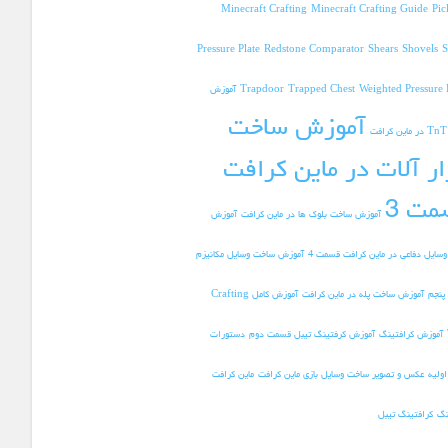
Minecraft Crafting
Minecraft Crafting Guide
Pic
Pressure Plate
Redstone Comparator
Shears
Shovels
S
Weighted Pressure 
Trapped Chest
Trapdoor
آموزش
آموزش ساخت
ار آلات در ماین کرافت
مت 3
آموزش ساخت بلوک ها در ماین کرافت
آموزش
سایل دفاعی در ماین کرافت قسمت 4
آموزش ساخت وسایل مکانیزم
پنجم
آموزش ساخت پله در ماین کرافت
آموزش کامل Crafting
آموزش کرافتینگ
آموزش کرفتینگ تیبل قسمت دوم
دستورات
ولیه
عکس و تصویر ساخت وسایل بازی ماین کرافت
ماین کرافت
نگ
کرافتینگ تیبل