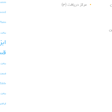
kaxes
ن
مرکز دریافت
(۳)
word
Plates
ن
ساخت TnT در ماین کرافت
ابز
قس
ساخت و
قسمت 
Table
ساخت ا
کرافتی