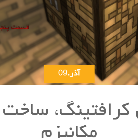
آذر.
09
کرافتینگ، ساخت 
مکانیزم